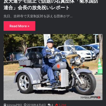
反天連デモ阻止で話題の右翼団体「菊水国防
連合」会長の放免祝いレポート
先日、吉祥寺で天皇制反対を訴える団体がデ…
Read More »
kinzouPRO
2016年4月4日
4
5,259