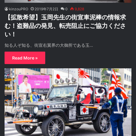
kinzouPRO
2019年7月2日
0
9,828
【拡散希望】玉岡先生の街宣車泥棒の情報求
む！盗難品の発見、転売阻止にご協力くださ
い！
知る人ぞ知る、街宣右翼界の大御所である玉…
Read More »