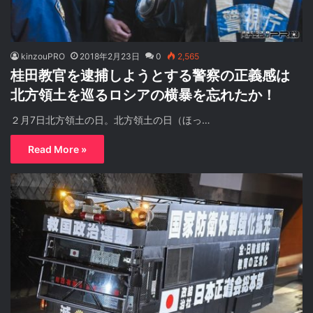
kinzouPRO
2018年2月23日
0
2,565
桂田教官を逮捕しようとする警察の正義感は
北方領土を巡るロシアの横暴を忘れたか！
２月7日北方領土の日。北方領土の日（ほっ…
Read More »