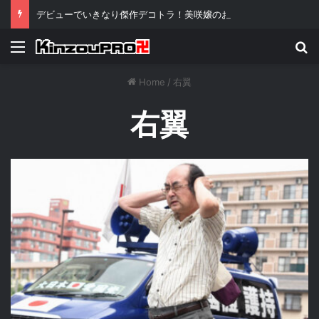
デビューでいきなり傑作デコトラ！美咲嬢のお披露目が伝説級といわれる理由ｗ
Menu
Se
Home
/
右翼
右翼