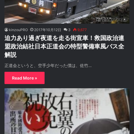
kinzouPRO
2017年10月12日
3
9,677
迫力あり過ぎ夜道を走る街宣車！救国政治連
盟政治結社日本正道会の特型警備車風バス全
解説
正道会というと、空手少年だった僕は、佐竹…
Read More »