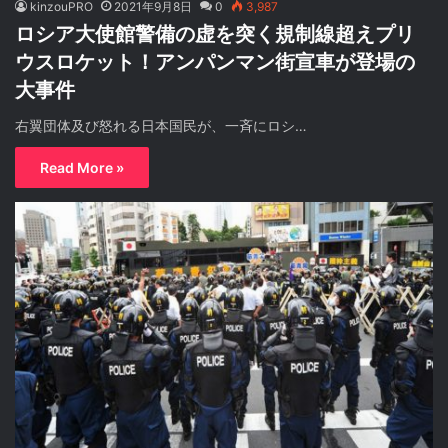
kinzouPRO
2021年9月8日
0
3,987
ロシア大使館警備の虚を突く規制線超えプリ
ウスロケット！アンパンマン街宣車が登場の
大事件
右翼団体及び怒れる日本国民が、一斉にロシ…
Read More »