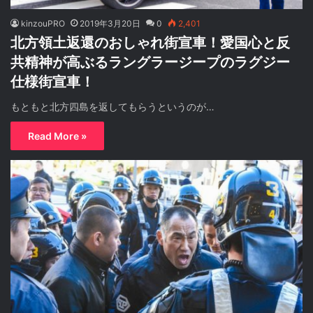
kinzouPRO
2019年3月20日
0
2,401
北方領土返還のおしゃれ街宣車！愛国心と反
共精神が高ぶるラングラージープのラグジー
仕様街宣車！
もともと北方四島を返してもらうというのが…
Read More »