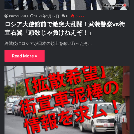
kinzouPRO
2021年2月17日
0
5,277
ロシア大使館前で激突大乱闘！武装警察vs街
宣右翼「頭数じゃ負けねえぞ！」
終戦後にロシアが日本の領土を奪い取ったそ…
Read More »