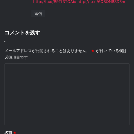
http://t.co/B9Tf3TOAio
http://t.co/6Q8QN8SD8m
返信
コメントを残す
メールアドレスが公開されることはありません。
※
が付いている欄は
必須項目です
コ
メ
ン
ト
※
名前
※