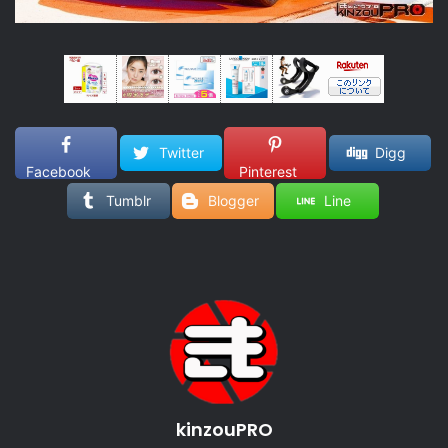
Twitter
Digg
Facebook
Pinterest
Tumblr
Blogger
Line
kinzouPRO