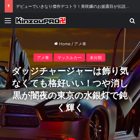
デビューでいきなり傑作デコトラ！美咲嬢のお披露目が伝説級といわれる理由ｗ
Menu
Se
Home
/
アメ車
アメ車
マッスルカー
未分類
ダッジチャージャーは飾り気
なくても格好いい！つや消し
黒が闇夜の東京の水銀灯で鈍
く輝く