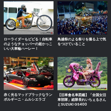
ローライダーもビビる！自転車
鳥越祭のよる祭りを撮る上で気
のようなチョッパーの超かっこ
をつけていること
いい大車輪ハーレー！
赤く光るマッドブラックなラン
【旧車會名車図鑑】「全国女旧
ボルギーニ・ムルシエラゴ
車部隊」総隊長れいちぇるさん
とSUZUKI GS400