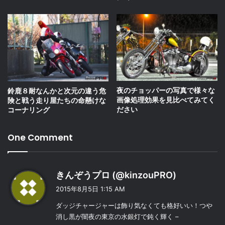
夜のチョッパーの写真で様々な
鈴鹿８耐なんかと次元の違う危
画像処理効果を見比べてみてく
険と戦う走り屋たちの命懸けな
ださい
コーナリング
One Comment
よ
きんぞうプロ (@kinzouPRO)
り
2015年8月5日 1:15 AM
:
ダッジチャージャーは飾り気なくても格好いい！つや
消し黒が闇夜の東京の水銀灯で鈍く輝く –