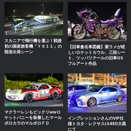
スカニアで飛行機を運ぶ！戦後
初の国産旅客機「ＹＳ１１」の
【旧車會名車図鑑】紫ラメが眩
陸送出発シーン
しいロケットカウル、三段シー
ト、ツッパリテールの旧車GS
フルアート作品
マクラーレンもビックリwwロ
ケットバニーを装着したマール
インプレッションさんのVIP仕
ボロカラのマルボロＦＤ
様トヨタ・レクサスLS460大黒
にて