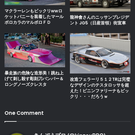
マクラーレンもビックリwwロ
ケットバニーを装着したマール
龍神會さんのニッサンプレジデ
ボロカラのマルボロＦＤ
ント JG5（日産首領）街宣車
暴走族の危険な造形美！跳ね上
げて刺し殺す彫刻刀バンパー＆
改造フェラーリ５１２TRは完璧
ロングノーズクレスタ
なデザインのテスタロッサを超
えた！ピニンファリーナもビッ
クリ・・・だろうｗ
One Comment
よ