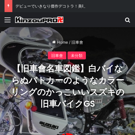
デビューでいきなり傑作デコトラ！美咲嬢のお披露目が伝説級といわれる理由ｗ
Menu
Se
Home
/
旧車會
旧車會
未分類
【旧車會名車図鑑】白バイな
らぬパトカーのようなカラー
リングのかっこいいスズキの
旧車バイクGS