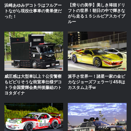
【滑りの美学】美しき埠頭ドリ
浜崎あゆみデコトラはフルアー
フトの世界！朝日の中で輝きな
トながら現役仕事車の青果便だ
がら走る１５シルビアスカイブ
った！
ルー
威圧感は大型車以上？公安警察
派手さ世界一！諸星一家の金ピ
もビビりそうな街宣車仕様デコ
カなジョーズフェラーリ458は
トラ全国愛輝会奥州後藤組のト
カスタム上手w
ヨタダイナ