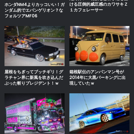
ける圧倒的威圧感のカワサキＺ
ホンダNM4よりカッコいい！ガ
１カフェレーサー
ンダム的でエバンゲリオン？な
フォルツアMF06
屋根をちぎってブッチギリ！グ
箱根駅伝のアンパンマン号が
ラチャン界に新風を吹き込んだ
2014年に大黒パーキングに出
ぶった斬りプレジデント！ｗ
現していたｗ