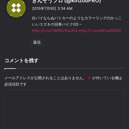
きんぞうプロ (@kinzouPRO)
り
2015年7月9日 3:34 AM
:
白バイならぬパトカーのようなカラーリングのかっこ
いいスズキの旧車バイクGS –
http://t.co/TW35VOw2Fk
http://t.co/E6FzuSSG0f
返信
コメントを残す
メールアドレスが公開されることはありません。
※
が付いている欄は
必須項目です
コ
メ
ン
ト
※