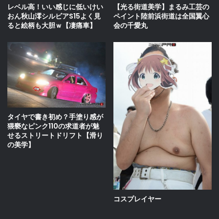
レベル高！いい感じに低いけい
【光る街道美学】まるみ工芸の
おん秋山澪シルビアS15よく見
ペイント陸前浜街道は全国翼心
ると絵柄も大胆ｗ【凄痛車】
会の千愛丸
タイヤで書き初め？手塗り感が
猥褻なピンク110の求道者が魅
せるストリートドリフト【滑り
の美学】
コスプレイヤー