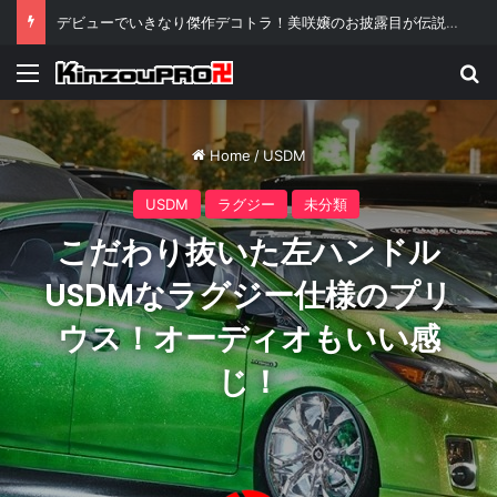
デビューでいきなり傑作デコトラ！美咲嬢のお披露目が伝説級といわれる理由ｗ
Menu
Se
Home
/
USDM
USDM
ラグジー
未分類
こだわり抜いた左ハンドル
USDMなラグジー仕様のプリ
ウス！オーディオもいい感
じ！