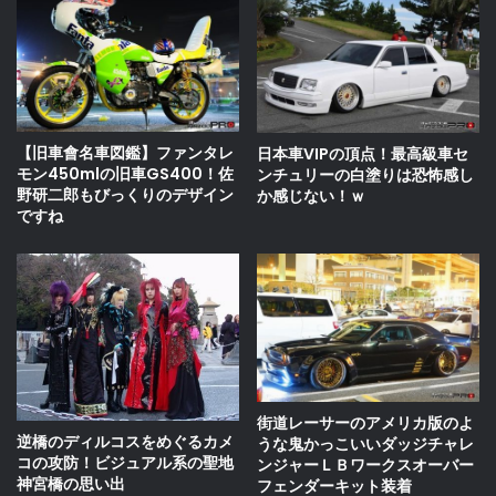
【旧車會名車図鑑】ファンタレ
日本車VIPの頂点！最高級車セ
モン450mlの旧車GS400！佐
ンチュリーの白塗りは恐怖感し
野研二郎もびっくりのデザイン
か感じない！ｗ
ですね
街道レーサーのアメリカ版のよ
逆橋のディルコスをめぐるカメ
うな鬼かっこいいダッジチャレ
コの攻防！ビジュアル系の聖地
ンジャーＬＢワークスオーバー
神宮橋の思い出
フェンダーキット装着