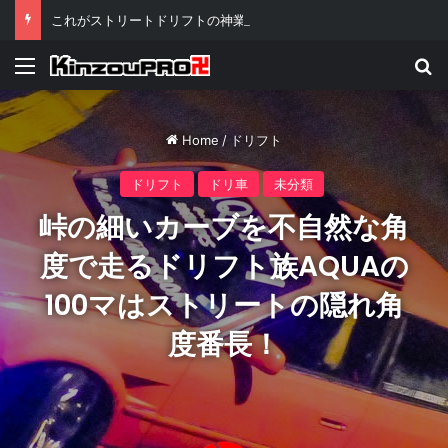
これがストリートドリフトの神業リアル「溝落とし」だ！
Menu
Se
Home
/
ドリフト
ドリフト
ドリ車
未分類
峠の細いカーブを不自然な角
度で走るドリフト族AQUAの
100マはストリートの隠れ角
度番長！