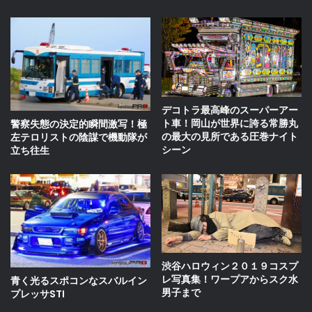
デコトラ最高峰のスーパーアー
ト車！岡山が世界に誇る常勝丸
警察失態の決定的瞬間激写！極
の最大の見所である圧巻ナイト
左テロリストの陰謀で機動隊が
シーン
立ち往生
渋谷ハロウィン２０１９コスプ
レ写真集！ワープアからスク水
青く光るスポコンなスバルイン
男子まで
プレッサSTI