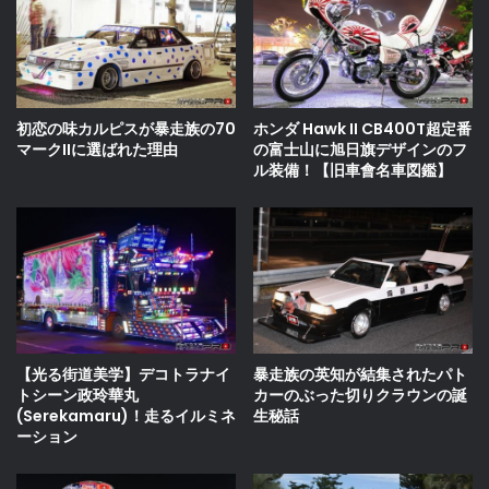
ホンダ Hawk II CB400T超定番
初恋の味カルピスが暴走族の70
の富士山に旭日旗デザインのフ
マークIIに選ばれた理由
ル装備！【旧車會名車図鑑】
【光る街道美学】デコトラナイ
暴走族の英知が結集されたパト
トシーン政玲華丸
カーのぶった切りクラウンの誕
(Serekamaru)！走るイルミネ
生秘話
ーション