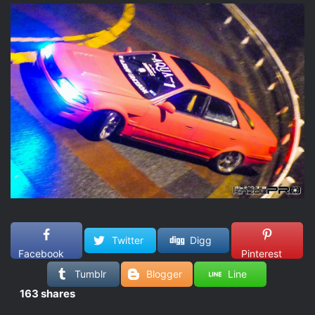
Twitter
Digg
Facebook
Pinterest
Tumblr
Blogger
Line
163
shares