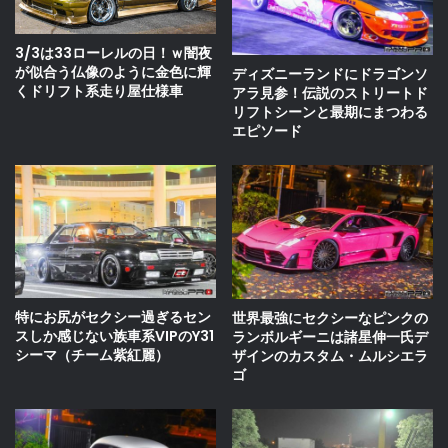
3/3は33ローレルの日！ｗ闇夜
が似合う仏像のように金色に輝
ディズニーランドにドラゴンソ
くドリフト系走り屋仕様車
アラ見参！伝説のストリートド
リフトシーンと最期にまつわる
エピソード
特にお尻がセクシー過ぎるセン
世界最強にセクシーなピンクの
スしか感じない族車系VIPのY31
ランボルギーニは諸星伸一氏デ
シーマ（チーム紫紅麗）
ザインのカスタム・ムルシエラ
ゴ