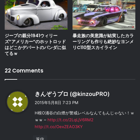
暴走族の美意識が結実したカラ
ジープの親分1941ウィリー
ーリングも作りも絶妙なヨンメ
ズ”アメリカー”のホットロッド
リC110型スカイライン
はどこかデパートのパンダに似
てるｗ
22 Comments
よ
きんぞうプロ (@kinzouPRO)
り
2015年5月8日 7:23 PM
:
H根O涌谷の白煙が警戒レベルなんてもんじゃない！ｗ
ｗｗ –
http://t.co/2LqLjV6RM2
http://t.co/OexZEAO3KY
返信