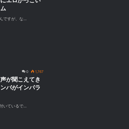
いにエロかっこい
ラム
んですが、な…
0
1,767
て声が聞こえてき
マンバがインパラ
付いているで…