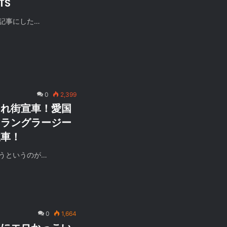
TS
記事にした…
0
2,399
ゃれ街宣車！愛国
るラングラージー
宣車！
うというのが…
0
1,664