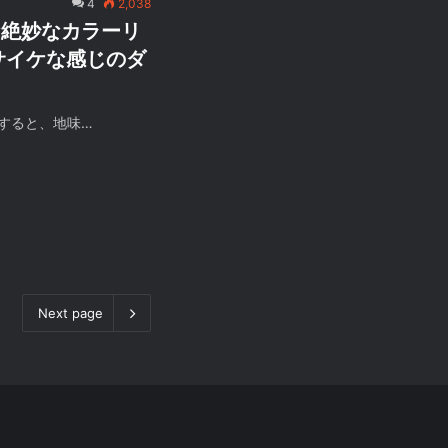
4
2,038
な絶妙なカラーリ
サイケな感じのダ
すると、地味…
Next page