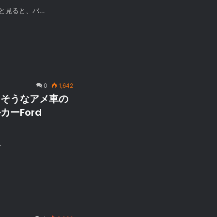
と見ると、バ…
0
1,642
てそうなアメ車の
ーFord
…