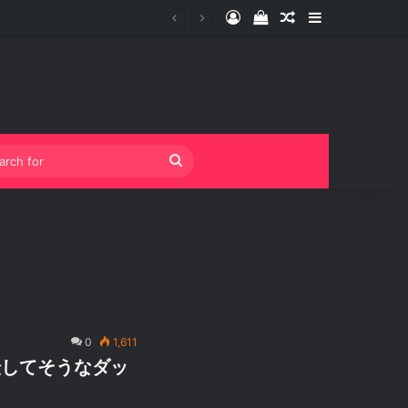
Log In
View your shopping 
Random Article
Sidebar
Search
for
0
1,611
転してそうなダッ