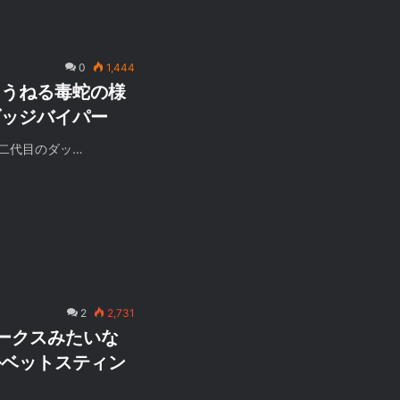
0
1,444
！うねる毒蛇の様
ダッジバイパー
二代目のダッ…
2
2,731
ークスみたいな
ルベットスティン