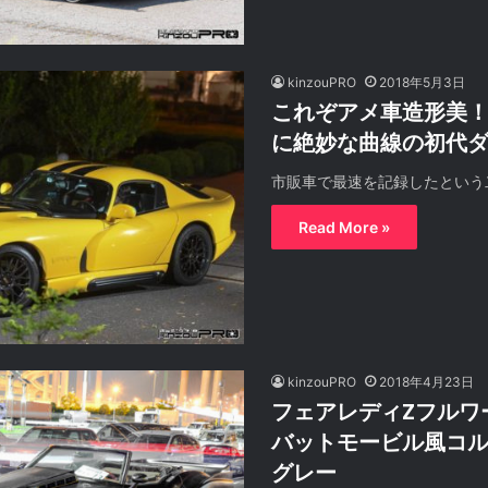
kinzouPRO
2018年5月3日
これぞアメ車造形美
に絶妙な曲線の初代
市販車で最速を記録したという
Read More »
kinzouPRO
2018年4月23日
フェアレディZフルワ
バットモービル風コ
グレー