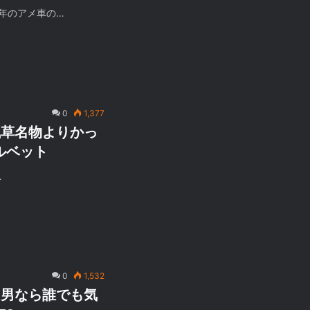
年のアメ車の…
0
1,377
浅草名物よりかっ
ルベット
…
0
1,532
！男なら誰でも気