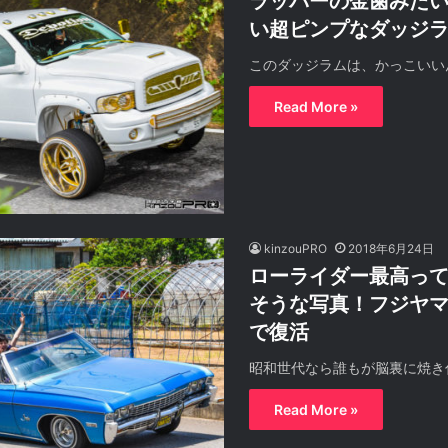
ラッパーの金歯みた
い超ピンプなダッジ
このダッジラムは、かっこいい
Read More »
kinzouPRO
2018年6月24日
ローライダー最高っ
そうな写真！フジヤ
で復活
昭和世代なら誰もが脳裏に焼き
Read More »