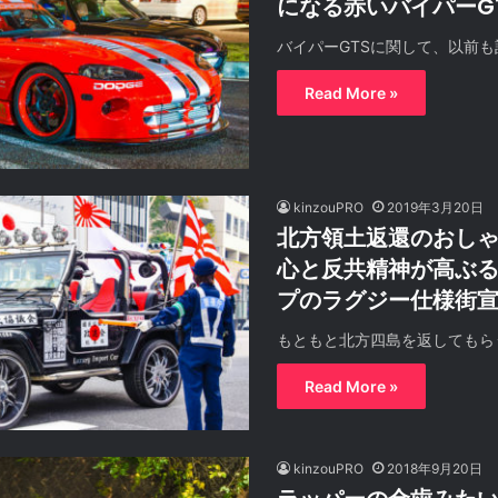
になる赤いバイパーG
バイパーGTSに関して、以前も
Read More »
kinzouPRO
2019年3月20日
北方領土返還のおし
心と反共精神が高ぶ
プのラグジー仕様街
もともと北方四島を返してもら
Read More »
kinzouPRO
2018年9月20日