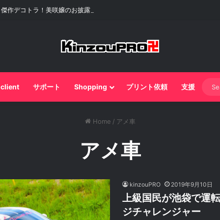
り傑作デコトラ！美咲嬢のお披露目が伝説級といわれる理由ｗ
 client
サポート
Shopping
プリント依頼
支援
Home
/
アメ車
アメ車
kinzouPRO
2019年9月10日
上級国民が池袋で運
ジチャレンジャー