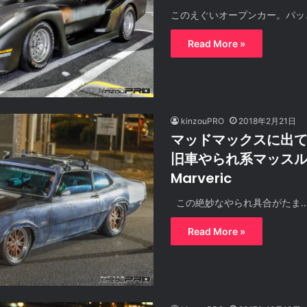
このえぐいオープンカー。パッ
Read More »
kinzouPRO
2018年2月21日
マッドマックスに出
旧車やられ系マッスルカ
Marveric
この絶妙なやられ具合がたま
Read More »