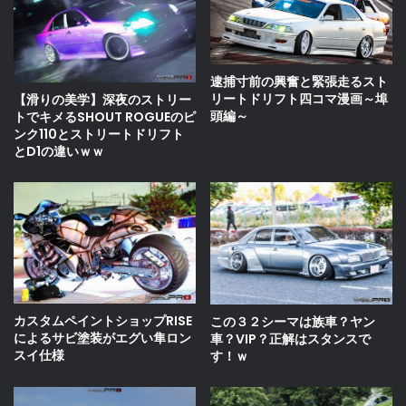
逮捕寸前の興奮と緊張走るスト
リートドリフト四コマ漫画～埠
【滑りの美学】深夜のストリー
頭編～
トでキメるSHOUT ROGUEのピ
ンク110とストリートドリフト
とD1の違いｗｗ
カスタムペイントショップRISE
この３２シーマは族車？ヤン
によるサビ塗装がエグい隼ロン
車？VIP？正解はスタンスで
スイ仕様
す！ｗ