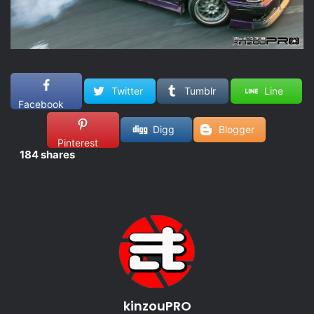
Twitter
Tumblr
Line
Facebook
Digg
Blogger
Pinterest
184
shares
kinzouPRO