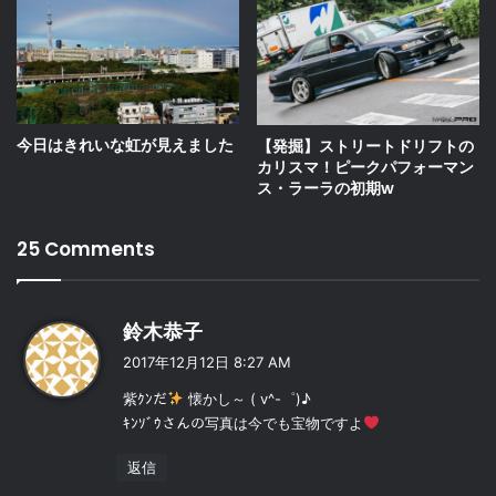
今日はきれいな虹が見えました
【発掘】ストリートドリフトの
カリスマ！ピークパフォーマン
ス・ラーラの初期w
25 Comments
よ
鈴木恭子
り
2017年12月12日 8:27 AM
:
紫ｸﾝだ
懐かし～ ( v^-゜)♪
ｷﾝｿﾞｳさんの写真は今でも宝物ですよ
返信