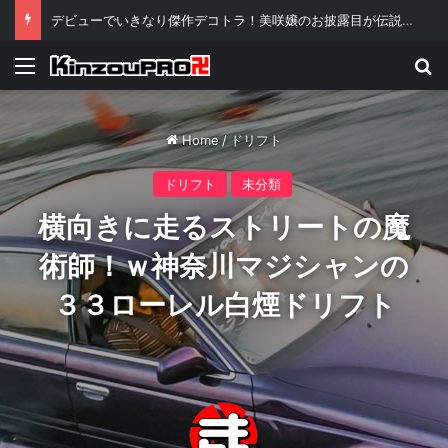
デビューでいきなり傑作デコトラ！美咲嬢のお披露目が伝説級といわれる理由ｗ
Menu
Se
Home
/
ドリフト
ドリフト
未分類
横向きに走るストリートの魔
術師！ｗ神奈川マジシャンの
３３ローレル白煙ドリフト