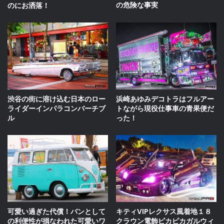
の危険な事実
のにお洒落！
渋谷の街に溶け込む日本のロー
浜崎あゆみデコトラはフルアー
ライダーインパラコンバーチブ
トながら現役仕事車の青果便だ
ル
った！
可愛い過ぎた代償！バンとして
キティVIPレクサス風着地１８
の利便性が損なわれた可愛いワ
クラウン電飾ピカピカガルウィ