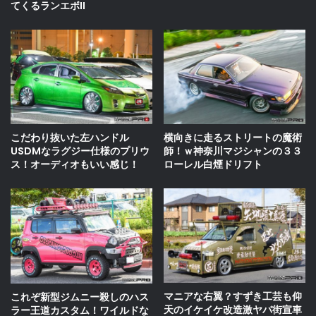
てくるランエボII
こだわり抜いた左ハンドル
横向きに走るストリートの魔術
USDMなラグジー仕様のプリウ
師！ｗ神奈川マジシャンの３３
ス！オーディオもいい感じ！
ローレル白煙ドリフト
マニアな右翼？すずき工芸も仰
これぞ新型ジムニー殺しのハス
天のイケイケ改造激ヤバ街宣車
ラー王道カスタム！ワイルドな