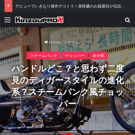
デビューでいきなり傑作デコトラ！美咲嬢のお披露目が伝説級といわれる理由ｗ
Menu
Se
Home
/
スチームパンク
スチームパンク
チョッパー
未分類
ハンドルどこ？と思わず二度
見のディガースタイルの進化
系？スチームパンク風チョッ
パー