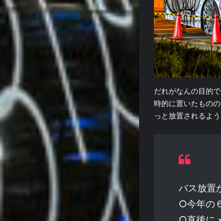
だれがなんの目的で
時的に置いたものの
っと放置されるよう
バス放置
○今年の
○直後に