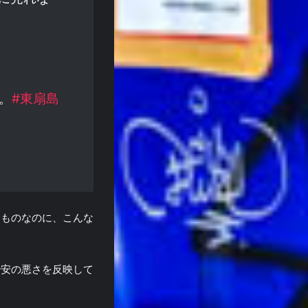
。
#東扇島
なものなのに、こんな
治安の悪さを反映して