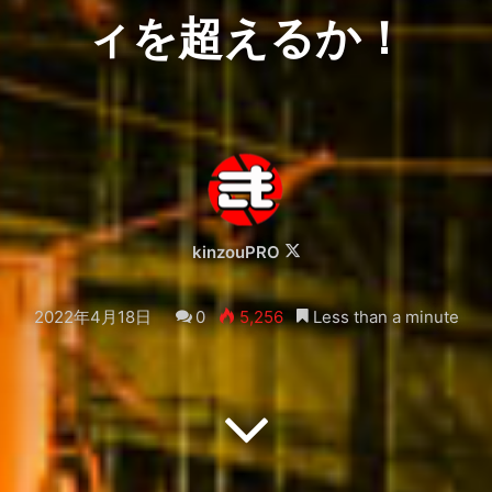
ィを超えるか！
Follow
kinzouPRO
on
X
2022年4月18日
0
5,256
Less than a minute