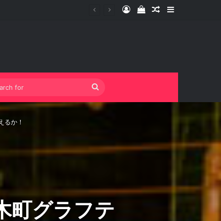
Log In
View your shopping 
Random Article
Sidebar
Search
for
えるか！
木町グラフテ