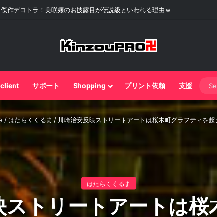
ドリフトの神業リアル「溝落とし」だ！
 client
サポート
Shopping
プリント依頼
支援
e
/
はたらくくるま
/
川崎治安反映ストリートアートは桜木町グラフティを超
はたらくくるま
映ストリートアートは桜