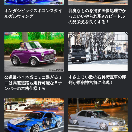
ホンダシビックスポコンスタイ
邪魔なものを消す画像処理でか
ルガルウィング
っこいいやられ系VWビートル
の見栄えを良くする！
すさまじい数の右翼街宣車の隊
公道最小？本当にミニ過ぎるミ
列が原宿神宮前に出現！
ニは高速道路も走行可能な５ナ
ンバーの本格仕様！ｗ