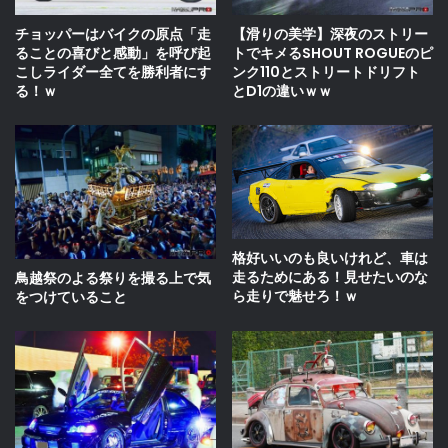
【滑りの美学】深夜のストリー
チョッパーはバイクの原点「走
トでキメるSHOUT ROGUEのピ
ることの喜びと感動」を呼び起
ンク110とストリートドリフト
こしライダー全てを勝利者にす
とD1の違いｗｗ
る！ｗ
格好いいのも良いけれど、車は
走るためにある！見せたいのな
鳥越祭のよる祭りを撮る上で気
ら走りで魅せろ！ｗ
をつけていること