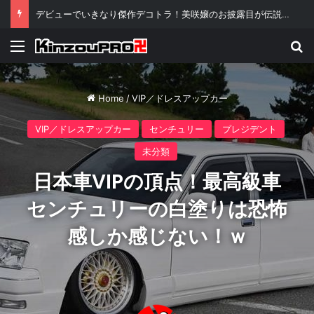
これがストリートドリフトの神業リアル「溝落とし」だ！
Menu
Se
Home
/
VIP／ドレスアップカー
VIP／ドレスアップカー
センチュリー
プレジデント
未分類
日本車VIPの頂点！最高級車
センチュリーの白塗りは恐怖
感しか感じない！ｗ