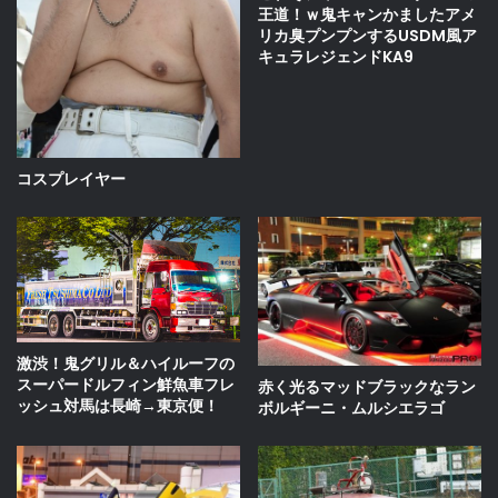
王道！ｗ鬼キャンかましたアメ
リカ臭プンプンするUSDM風ア
キュラレジェンドKA9
コスプレイヤー
激渋！鬼グリル＆ハイルーフの
スーパードルフィン鮮魚車フレ
赤く光るマッドブラックなラン
ッシュ対馬は長崎→東京便！
ボルギーニ・ムルシエラゴ