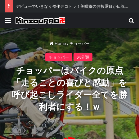
デビューでいきなり傑作デコトラ！美咲嬢のお披露目が伝説級といわれる理由ｗ
Menu
Se
Home
/
チョッパー
チョッパー
未分類
チョッパーはバイクの原点
「走ることの喜びと感動」を
呼び起こしライダー全てを勝
利者にする！ｗ