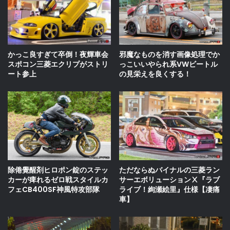
かっこ良すぎて卒倒！夜輝車会
邪魔なものを消す画像処理でか
スポコン三菱エクリプがストリ
っこいいやられ系VWビートル
ート参上
の見栄えを良くする！
ただならぬバイナルの三菱ラン
除倦覺醒剤ヒロポン錠のステッ
サーエボリューションⅩ『ラブ
カーが痺れるゼロ戦スタイルカ
ライブ！絢瀬絵里』仕様【凄痛
フェCB400SF神風特攻部隊
車】