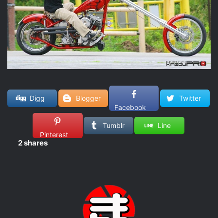
Digg
Blogger
Twitter
Facebook
Tumblr
Line
Pinterest
2
shares