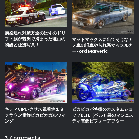
摘発逃れ対策万全のはずのドリ
フト族が若洲で捕まった理由の
マッドマックスに出てそうなア
物語と証拠写真！
メ車の旧車やられ系マッスルカ
ーFord Marveric
キティVIPレクサス風着地１８
ピカピカが特徴のカスタムショ
クラウン電飾ピカピカガルウィ
ップBELL（ベル）製のマジェス
ング
ティ電飾ビフォーアフター
3 Comments