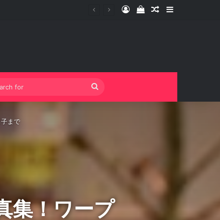
Log In
View your shopping 
Random Article
Sidebar
Search
for
男子まで
真集！ワープ