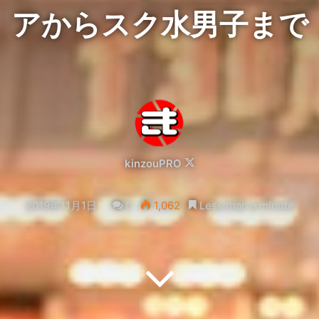
アからスク水男子まで
Follow
kinzouPRO
on
X
2019年11月1日
0
1,062
Less than a minute