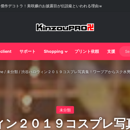
ドリフトの神業リアル「溝落とし」だ！
 client
サポート
Shopping
プリント依頼
支援
me
/
未分類
/
渋谷ハロウィン２０１９コスプレ写真集！ワープアからスク水
未分類
ィン２０１９コスプレ写