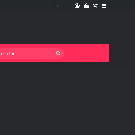
Log In
View your shopping 
Random Article
Sidebar
Search
for