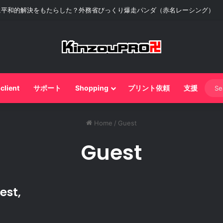
に平和的解決をもたらした？外務省びっくり爆走パンダ（赤名レーシング）
 client
サポート
Shopping
プリント依頼
支援
Home
/
Guest
Guest
est,